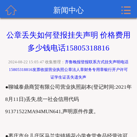


齐鲁晚报广告网首页
新闻中心
关于齐鲁晚报
公章丢失如何登报挂失声明 价格费用
齐鲁晚报登报内容
多少钱电话15805318816
齐鲁晚报新闻中心
2024-08-22 15:05:47 收集整理：
齐鲁晚报登报联系方式挂失声明电话
15805318816发票收据营业执照公章法人章财务专用章银行开户许可
齐鲁晚报登报格式
证学生证丢失遗失声
●聊城泰鼎商贸有限公司营业执照副本(登记时间:2021年
齐鲁晚报登报挂失流程
8月11日)丢失,统一社会信用代码
齐鲁晚报联系方式
91371522MA94MUN641,声明原件作废。
●枣庄市台儿庄区马兰屯镇插花小学食堂食品经营许可