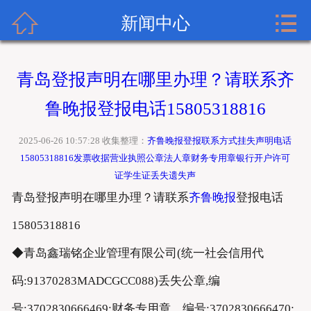


齐鲁晚报广告网首页
新闻中心
关于齐鲁晚报
青岛登报声明在哪里办理？请联系齐
齐鲁晚报登报内容
鲁晚报登报电话15805318816
齐鲁晚报新闻中心
2025-06-26 10:57:28 收集整理：
齐鲁晚报登报联系方式挂失声明电话
15805318816发票收据营业执照公章法人章财务专用章银行开户许可
齐鲁晚报登报格式
证学生证丢失遗失声
青岛登报声明在哪里办理？请联系
齐鲁晚报
登报电话
齐鲁晚报登报挂失流程
15805318816
齐鲁晚报联系方式
◆青岛鑫瑞铭企业管理有限公司(统一社会信用代
码:91370283MADCGCC088)丢失公章,编
号:3702830666469;财务专用章，编号:3702830666470;